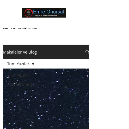
emreonursal.com
Makaleler ve Blog
Tüm Yazılar
Tüm Yazılar
Kozmik Enerji